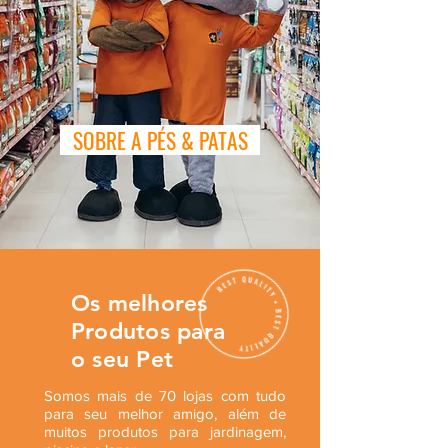
SOBRE A PÉS & PATAS
Os melhores
Produtos para
o seu Pet
Somos mais de 70 lojas com tudo
para seu melhor amigo, além de
muitos produtos para jardinagem,